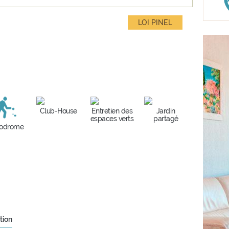
LOI PINEL
Club-House
Entretien des
Jardin
espaces verts
partagé
lodrome
tion