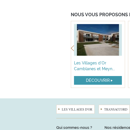
NOUS VOUS PROPOSONS 
nt
Les Villages d'Or Saint
Les Villages d'Or
Jean d...
Camblanes et Meyn...
DÉCOUVRIR
DÉCOUVRIR
LES VILLAGES D'OR
TRANSACCORD
Qui sommes-nous ?
Nos résidenc