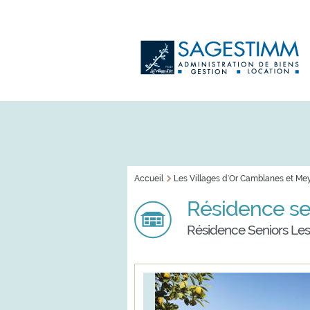
Aller au
Skip to
contenu
navigation
principal
Accueil
Les Villages d'Or Camblanes et Me
VOUS ÊTES ICI
Résidence se
Résidence Seniors Les