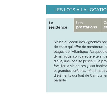
LES LOTS À LA LOCATI
Les
C
La
prestations
e
résidence
Située au coeur des vignobles bo
de choix qui offre de nombreux loi
plages de l'Atlantique. Au quot
dynamique. son caractère vivant e
d'elle, une localité prisée. Elle
faciliter la vie de ses 3000 habi
et grandes surfaces, infrastructures
d'éléments qui font de Camblanes
paisible.