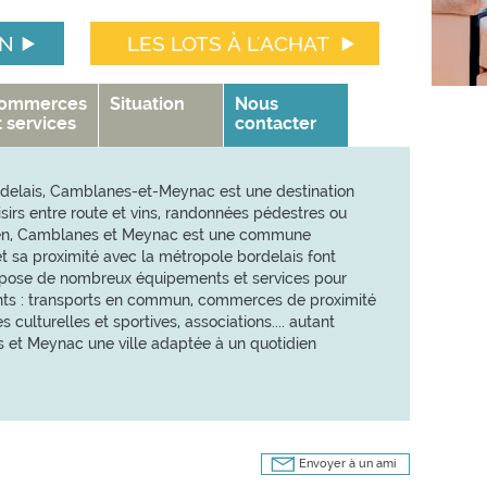
ON
LES LOTS À L'ACHAT
ommerces
Situation
Nous
t services
contacter
rdelais, Camblanes-et-Meynac est une destination
sirs entre route et vins, randonnées pédestres ou
idien, Camblanes et Meynac est une commune
t sa proximité avec la métropole bordelais font
 propose de nombreux équipements et services pour
tants : transports en commun, commerces de proximité
 culturelles et sportives, associations.... autant
 et Meynac une ville adaptée à un quotidien
Envoyer à un ami