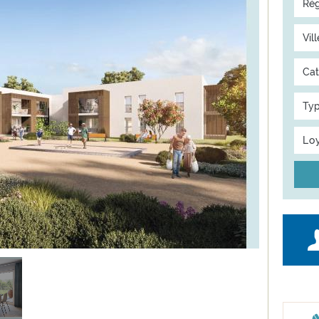
Rég
Vill
Cat
Typ