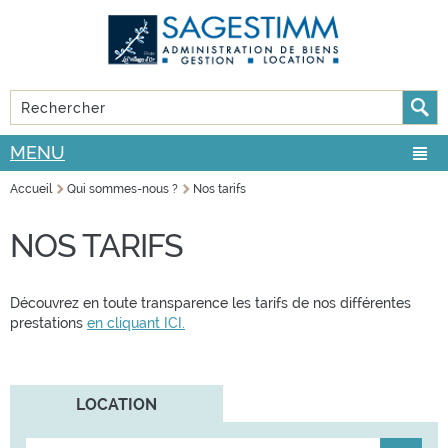
Aller au
Skip to
contenu
navigation
principal
Rechercher
FORMULAIRE DE RECHERCHE
MENU
Accueil
Qui sommes-nous ?
Nos tarifs
VOUS ÊTES ICI
NOS TARIFS
Découvrez en toute transparence les tarifs de nos différentes
prestations
en cliquant ICI.
LOCATION