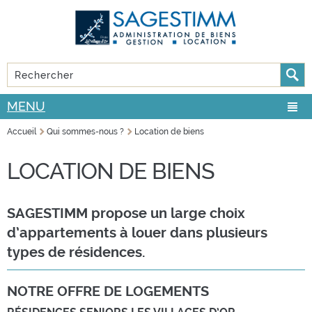
Aller au
Skip to
contenu
navigation
principal
Rechercher
FORMULAIRE DE RECHERCHE
MENU
Accueil
Qui sommes-nous ?
Location de biens
VOUS ÊTES ICI
LOCATION DE BIENS
SAGESTIMM propose un large choix
d’appartements à louer dans plusieurs
types de résidences.
NOTRE OFFRE DE LOGEMENTS