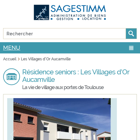
Aller au
Skip to
contenu
navigation
principal
Rechercher
FORMULAIRE DE RECHERCHE
MENU
Accueil
Les Villages d’Or Aucamville
VOUS ÊTES ICI
Résidence seniors : Les Villages d’Or
Aucamville
La vie de village aux portes de Toulouse