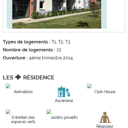
1
/
3
Types de logements :
T1, T2, T3
Nombre de logements :
72
Ouverture :
4ème trimestre 2014
+
LES
RÉSIDENCE
Animations
Club-House
Ascenseur
Entretien des
Jardins privatifs
espaces verts
Régisseur