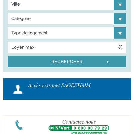
llages d’Or
Ville
Jean
Catégorie
ÉCOUVRIR
Type de logement
Accès extranet SAGESTIMM
Contactez-nous