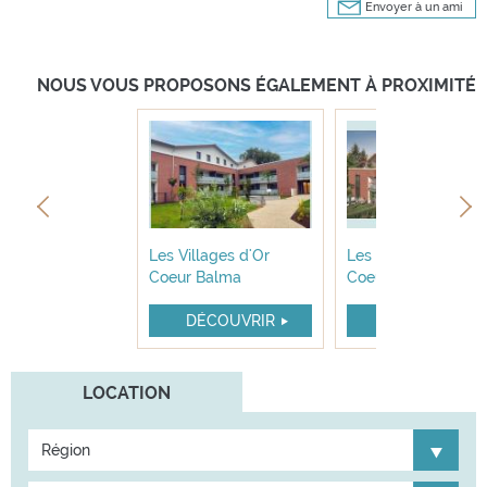
Envoyer à un ami
NOUS VOUS PROPOSONS ÉGALEMENT À PROXIMITÉ
llages d’Or
Les Villages d'Or
Les Villages d'Or
se Lalande
Coeur Balma
Coeur Balma
ÉCOUVRIR
DÉCOUVRIR
DÉCOUVRIR
LOCATION
Région