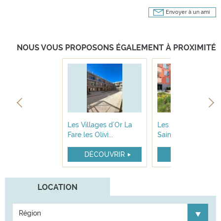
Envoyer à un ami
NOUS VOUS PROPOSONS ÉGALEMENT À PROXIMITÉ
llages d’Or
Les Villages d'Or La
Les Villages d'Or d
sur-Argens
Fare les Olivi...
Saint Martin d...
ÉCOUVRIR
DÉCOUVRIR
DÉCOUVRIR
LOCATION
Région