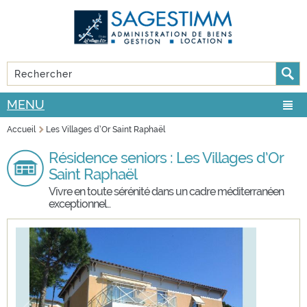
Aller au
Skip to
contenu
navigation
principal
Rechercher
FORMULAIRE DE RECHERCHE
MENU
Accueil
Les Villages d’Or Saint Raphaël
VOUS ÊTES ICI
Résidence seniors : Les Villages d’Or
Saint Raphaël
Vivre en toute sérénité dans un cadre méditerranéen
exceptionnel...