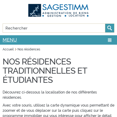
Aller au
Skip to
contenu
navigation
principal
Rechercher
FORMULAIRE DE RECHERCHE
MENU
Accueil
Nos résidences
VOUS ÊTES ICI
NOS RÉSIDENCES
TRADITIONNELLES ET
ÉTUDIANTES
Découvrez ci-dessous la localisation de nos différentes
résidences.
Avec votre souris, utilisez la carte dynamique vous permettant de
zoomer et de vous déplacer sur la carte puis cliquez sur le
programme immobilier qui vous intéresse pour afficher le détail