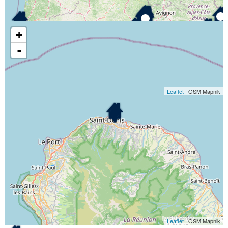
programme immobilier seniors qui vous intéresse pour afficher le
détail de ce dernier.
+
-
Leaflet
| OSM Mapnik
Leaflet
| OSM Mapnik